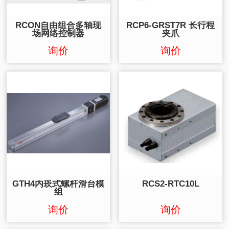
RCON自由组合多轴现
RCP6-GRST7R 长行程
场网络控制器
夹爪
询价
询价
GTH4内崁式螺杆滑台模
RCS2-RTC10L
组
询价
询价