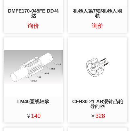
DMFE170-045FE DD马
机器人第7轴/机器人地
达
轨
询价
询价
LM40直线轴承
CFH30-21-AB滚针凸轮
导向器
140
328
￥
￥