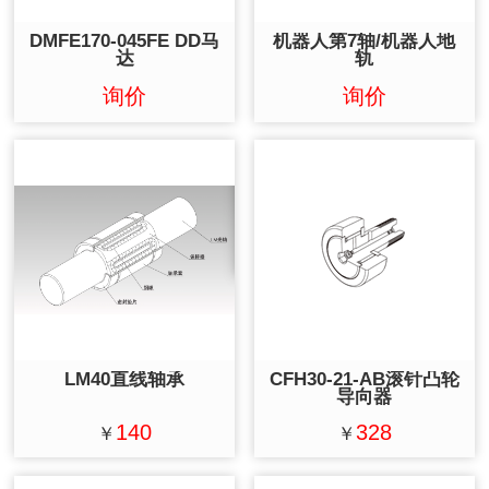
DMFE170-045FE DD马
机器人第7轴/机器人地
达
轨
询价
询价
LM40直线轴承
CFH30-21-AB滚针凸轮
导向器
140
328
￥
￥