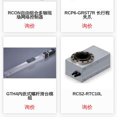
RCON自由组合多轴现
RCP6-GRST7R 长行程
场网络控制器
夹爪
询价
询价
GTH4内崁式螺杆滑台模
RCS2-RTC10L
组
询价
询价